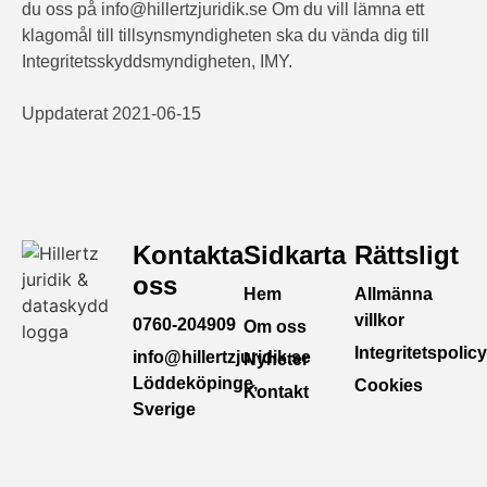
du oss på info@hillertzjuridik.se Om du vill lämna ett
klagomål till tillsynsmyndigheten ska du vända dig till
Integritetsskyddsmyndigheten, IMY.
Uppdaterat 2021-06-15
Kontakta
Sidkarta
Rättsligt
oss
Hem
Allmänna
villkor
0760-204909
Om oss
Integritetspolicy
info@hillertzjuridik.se
Nyheter
Löddeköpinge,
Cookies
Kontakt
Sverige