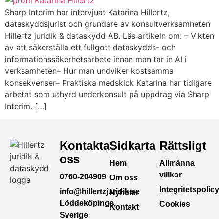
Sharp Interim har intervjuat Katarina Hillertz,
dataskyddsjurist och grundare av konsultverksamheten
Hillertz juridik & dataskydd AB. Läs artikeln om: – Vikten
av att säkerställa ett fullgott dataskydds- och
informationssäkerhetsarbete innan man tar in AI i
verksamheten– Hur man undviker kostsamma
konsekvenser– Praktiska medskick Katarina har tidigare
arbetat som uthyrd underkonsult på uppdrag via Sharp
Interim. […]
Kontakta
Sidkarta
Rättsligt
oss
Hem
Allmänna
villkor
0760-204909
Om oss
Integritetspolicy
info@hillertzjuridik.se
Nyheter
Löddeköpinge,
Cookies
Kontakt
Sverige