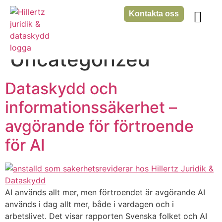
Kontakta oss
Kategori:
Våra tjänster
GDPR-akuten
Uncategorized
Dataskydd och
informationssäkerhet –
avgörande för förtroende
för AI
AI används allt mer, men förtroendet är avgörande AI
används i dag allt mer, både i vardagen och i
arbetslivet. Det visar rapporten Svenska folket och AI